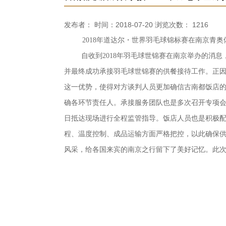
发布者： 时间：2018-07-20 浏览次数：
1216
2018年道达尔・世界羽毛球锦标赛在南京青
自收到
2018年羽毛球世锦赛在南京举办的
并最终成功承接羽毛球世锦赛的供餐接待工作。正
这一优势，使得对方谈判人员更加确信古南都饭店
确各环节责任人。承接服务团队也是多次召开专项
日抵达现场进行全程监管指导。饭店人员也是积极
程、温度控制、成品运输方面严格把控，以此确保
风采，给各国来宾的南京之行留下了美好记忆。此