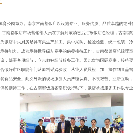
奥体育公园举办。南京古南都饭店以设施专业、服务优质、品质卓越的绝
消息，古南都饭店市场营销部人员在了解到该消息后汇报饭店总经理，古南
因为饭店中央厨房是具有集生产加工、集中采购、检验检测、统一包装、
的承接能力。成功承接世界级别赛事的供餐接待工作，古南都饭店总经理
会议，部署各项细节，立志做好细节服务工作。因此次为国际赛事，接待
配合做好市区职能部门从原料采购验收、从业人员晨检、加工操作到食品
供餐食品安全。此次外派的现场服务人员严谨认真、不畏艰苦、互帮互助
次供餐接待工作，在古南都饭店各部积极行动下，饭店承接服务工作以专