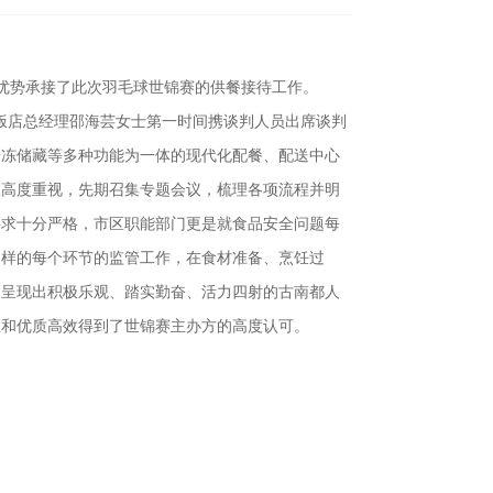
对优势承接了此次羽毛球世锦赛的供餐接待工作。
都饭店总经理邵海芸女士第一时间携谈判人员出席谈判
冷冻储藏等多种功能为一体的现代化配餐、配送中心
室高度重视，先期召集专题会议，梳理各项流程并明
要求十分严格，市区职能部门更是就食品安全问题每
留样的每个环节的监管工作，在食材准备、烹饪过
，呈现出积极乐观、踏实勤奋、活力四射的古南都人
业和优质高效得到了世锦赛主办方的高度认可。