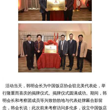
活动当天
，
韩明会长
为
中国饭店
协会驻北美代表处，
举
行
隆重而喜庆的
揭牌仪式
。
揭牌仪式圆满成功。期间，韩
明会长和考察团成员等兴致勃勃地与代表处牌匾合影留
念，韩会长说：此次前来考察访问多伦多，设立中国饭店