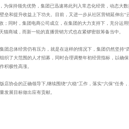
，为保持领先优势，集团已迅速将此列入常态化经营，动态大数
壁垒和提升收益上下功夫。目前，又
进一步
从社区营销延伸出
“
收
；
同时，集团电商公司成立，在集团的大力支持下，充分运用
的天猫商城，而新一轮的直播营销方式也在紧锣密鼓筹备当中。
集团总体经营仍有压力，就是在这样的情况下，集团仍然坚持
“
组织了大范围的人才招募，同时合理调整年初经营指标，以确保
作积极性高涨。
国饭店协会的正确领导下,继续围绕“六稳
”
工作
，
落实
“六保
”
任务，
量发展目标做出应有贡献
。