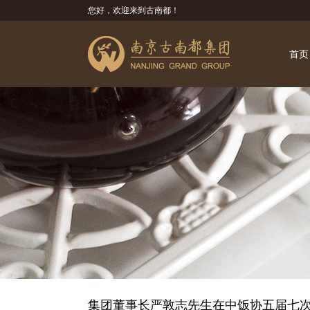
您好，欢迎来到古南都！
首页
集团董事长严敦志先生在中饭协五届七