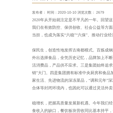
发布者： 时间：2020-10-10 浏览次数：
2679
2020年从开始就注定是不平凡的一年。回
我们在有效防控、保供创收、社会公益等方面
当担，也成为落实
“六稳”“六保”
、
推动行业经
保民生，创造性地发挥古南都模式。百炼成钢
外出选择食品，全凭历史记忆，品牌加上不断
活消费品
，
产品供不应求。三是集团始终追求
销
”
大门。四是集团拥有标准中央厨房和食品
家生活、先进物流的深冻菜品，
“调和元年
”
合体等封闭环境内，也因此可以通过灵活外卖
稳增长
，
把握高质量发展新机遇。今年我们经
食收入
的缺口
，餐饮板块营收同比基本持平，