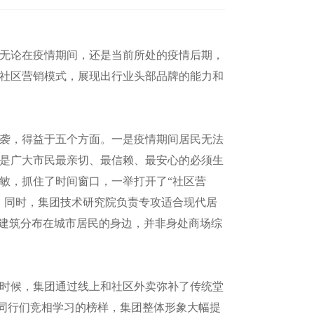
，无论在疫情期间，还是当前所处的疫情后期，
社区营销模式
，
展现出行业头部品牌的能力和
袭，得益于五个方面。一是疫情期间居民无法
是广大市民最亲切、最信赖、最安心的必须生
敏，抓住了时间窗口，一举打开了
“社区营
。同时，集团技术研究院负责专攻适合现代居
建筑分布在城市居民的身边，并非身处商场综
时候，集团通过线上和社区外卖弥补了传统堂
为同行们竞相学习的榜样，集团整体形象大幅提