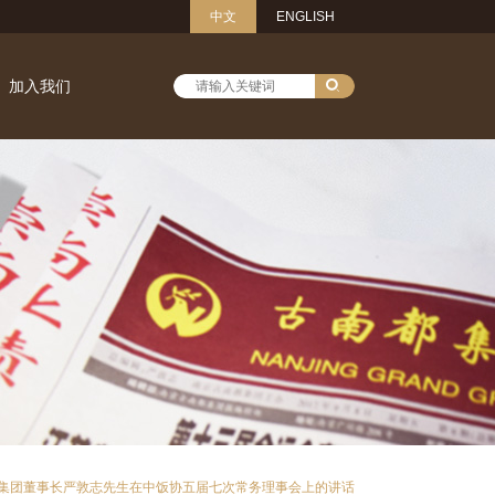
中文
ENGLISH
加入我们
集团董事长严敦志先生在中饭协五届七次常务理事会上的讲话