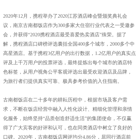
2020
年
12
月，携程举办了
2020
江苏酒店峰会暨颁奖典礼会
议，南京古南都饭店作为
300
多家大住宿行业代表之一受邀参
会，并获得
“2020
携程酒店最受喜爱热卖酒店
”
殊荣。据了
解，携程酒店口碑榜评选囊括全国
400
多个城市，
2000
多个中
高星酒店。基于携程
3
亿用户的出行数据，
1.2
亿用户的真实点
评及上千万用户的投票评选，最终提炼出每个城市的酒店特
色标签，从用户视角公平客观评选出最受欢迎酒店及品牌，
为旅行者们提供真实可靠、极具参考价值的入住指南。
古南都饭店在二十多年的耕耘历程中，根据市场及客户需
求，不断在饭店经营中融入人性化设计、精细化管理和亲情
化服务，始终坚持“品质创造舒适生活”的集团使命，不仅赢
得了广大宾客的好评和认可，也在同类酒店中树立了良好的
口碑。
2020
年，古南都饭店网评均分
4.86
分，居同行酒店前