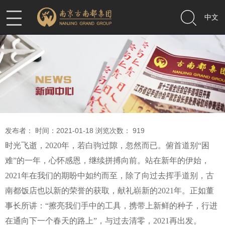
中文
发布者： 时间：2021-01-18 浏览次数：
919
时光飞逝，
2020
年，若白驹过隙，忽然而已。俯首道别“困
难”的一年，心怀感恩，继续拼搏向前。站在新年的伊始，
2021
年在我们的期盼中如约而至，除了向过去挥手道别，古
南都饭店也以新的荣誉的获取，献礼崭新的
2021
年。正如董
事长所讲：“擦亮我们手中的工具，携带上新鲜的种子，行进
在通向下一个春天的路上”，与过去清零，
2021
再出发。