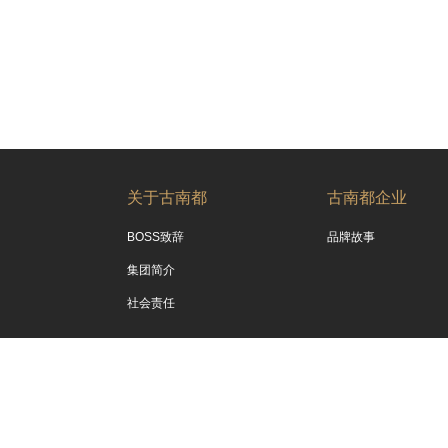
关于古南都
古南都企业
BOSS致辞
品牌故事
集团简介
社会责任
备案号
苏ICP备16027047号
公安机关备案号：32010602