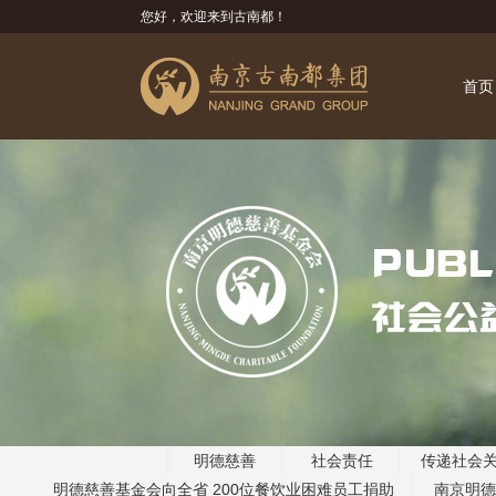
您好，欢迎来到古南都！
首页
明德慈善
社会责任
传递社会
明德慈善基金会向全省 200位餐饮业困难员工捐助
南京明德