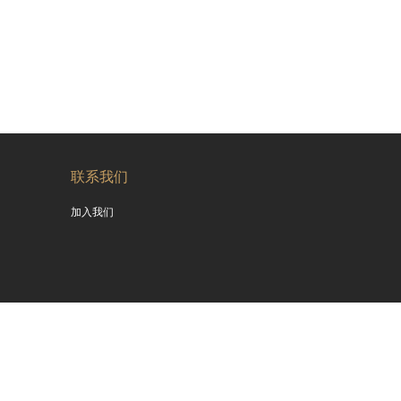
联系我们
加入我们
010090 苏公网安备号 32010602010090 版权所有 南京古南都投资发展集团有限公司 Copyrigh